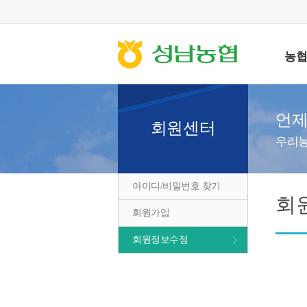
농
언제
회원센터
우리농
아이디/비밀번호 찾기
회
회원가입
회원정보수정